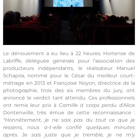
Le dénouement a eu lieu à 22 heures. Hortense de
Labriffe,
déléguée générale pour l’association des
producteurs indépendants, le réalisateur
Manuel
Schapira,
nommé pour le César du meilleur court-
métrage en 2013 et
Françoise Noyon, directrice de la
photographie, trois des six membres du jury, ont
annoncé le verdict tant attendu. Ces professionnels
ont remis leur prix à
Camille à corps perdu
d’Alice
Dontenwille, très émue de cette reconnaissance :
“Honnêtement, je ne sais pas du tout ce que je
ressens, nous a-t-elle confié quelques minutes
après. Je sais juste que je tremble, je ne m’y