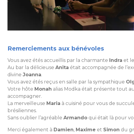
Remerciements aux bénévoles
Vous avez étés accueillis par la charmante
Indra
et l
Au bar la délicieuse
Anita
était accompagnée de l’e
divine
Joanna
.
Vous avez étés reçus en salle par la sympathique
Ol
Votre hôte
Monah
alias Modka était présente tout au
accompagner.
La merveilleuse
Maria
à cuisiné pour vous de succu
brésiliennes.
Sans oublier l’agréable
Armando
qui était là pour v
Merci également à
Damien
,
Maxime
et
Simon
du gr