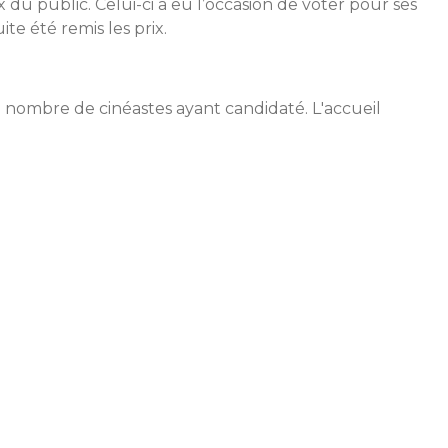
ix du public. Celui-ci a eu l’occasion de voter pour ses
te été remis les prix.
u nombre de cinéastes ayant candidaté. L'accueil