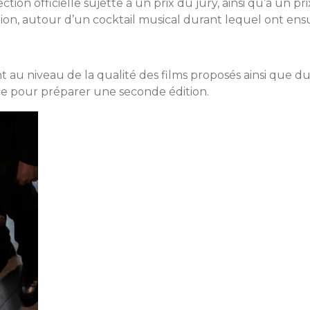
ction officielle sujette à un prix du jury, ainsi qu’à un pr
tion, autour d’un cocktail musical durant lequel ont ensui
t au niveau de la qualité des films proposés ainsi que d
ice pour préparer une seconde édition.