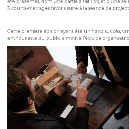
été présentés, dont une partie a fait l’objet d’une séle
3 courts-métrages favoris suite à la séance de projec
Cette première édition ayant été un franc succès, tan
enthousiaste du public a motivé l’équipe organisatr