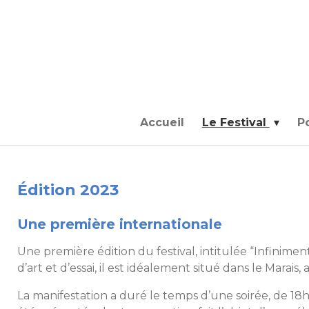
Passer
au
contenu
principal
Accueil
Le Festival
P
Édition 2023
Une première internationale
Une première édition du festival, intitulée “Infinim
d’art et d’essai, il est idéalement situé dans le Marais
La manifestation a duré le temps d’une soirée, de 18h 