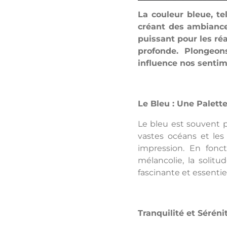
La couleur bleue, t
créant des ambiances
puissant pour les ré
profonde. Plongeon
influence nos sentim
Le Bleu : Une Palett
Le bleu est souvent p
vastes océans et les
impression. En fonct
mélancolie, la solitu
fascinante et essentie
Tranquilité et Séréni