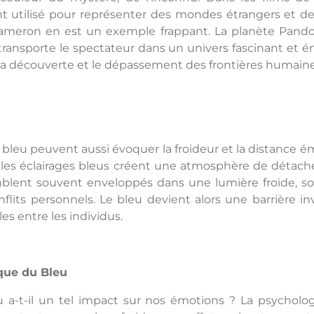
ent utilisé pour représenter des mondes étrangers et des
eron en est un exemple frappant. La planète Pandor
ransporte le spectateur dans un univers fascinant et éni
 la découverte et le dépassement des frontières humaine
bleu peuvent aussi évoquer la froideur et la distance 
, les éclairages bleus créent une atmosphère de détach
lent souvent enveloppés dans une lumière froide, sou
nflits personnels. Le bleu devient alors une barrière in
s entre les individus.
que du Bleu
u a-t-il un tel impact sur nos émotions ? La psycholo