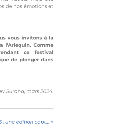
chos de nos émotions et
us vous invitons à la
ma l'Arlequin. Comme
endant ce festival
ique de plonger dans
v Surana, mars 2024.
Festival Bleu Paris 2025 : une édition captivante entre rires et émotions
»