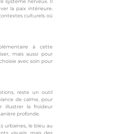
re système nerveux. Il
er la paix intérieure.
 contextes culturels où
lémentaire à cette
iser, mais aussi pour
choisie avec soin pour
ions, reste un outil
biance de calme, pour
llustrer la froideur
manière profonde.
ts urbaines, le bleu au
ts visuels, mais des