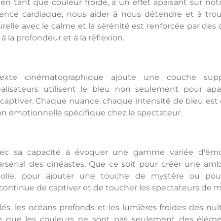
en tant que couleur froide, a un effet apaisant sur not
ence cardiaque, nous aider à nous détendre et à trouv
relle avec le calme et la sérénité est renforcée par des
 à la profondeur et à la réflexion.
texte cinématographique ajoute une couche supp
réalisateurs utilisent le bleu non seulement pour apa
 captiver. Chaque nuance, chaque intensité de bleu est 
n émotionnelle spécifique chez le spectateur.
vec sa capacité à évoquer une gamme variée d'émot
'arsenal des cinéastes. Que ce soit pour créer une am
olie, pour ajouter une touche de mystère ou pour i
 continue de captiver et de toucher les spectateurs de 
oilés, les océans profonds et les lumières froides des nui
e que les couleurs ne sont pas seulement des élémen