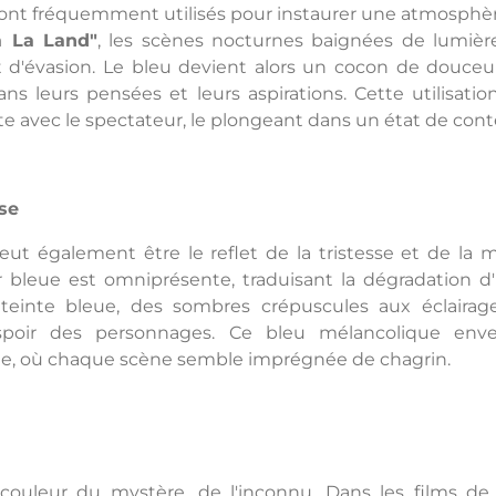
ont fréquemment utilisés pour instaurer une atmosphère
a La Land"
, les scènes nocturnes baignées de lumiè
 d'évasion. Le bleu devient alors un cocon de douceu
ns leurs pensées et leurs aspirations. Cette utilisati
e avec le spectateur, le plongeant dans un état de cont
sse
eut également être le reflet de la tristesse et de la 
ur bleue est omniprésente, traduisant la dégradation d'
einte bleue, des sombres crépuscules aux éclairage
spoir des personnages. Ce bleu mélancolique enve
e, où chaque scène semble imprégnée de chagrin.
 couleur du mystère, de l'inconnu. Dans les films de 